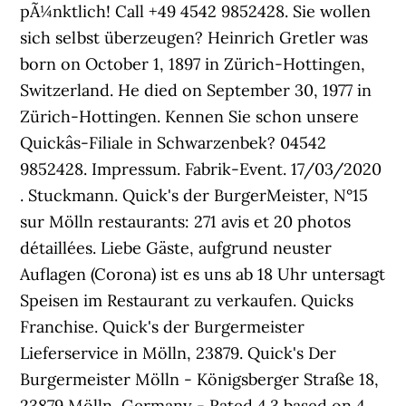
pÃ¼nktlich! Call +49 4542 9852428. Sie wollen
sich selbst überzeugen? Heinrich Gretler was
born on October 1, 1897 in Zürich-Hottingen,
Switzerland. He died on September 30, 1977 in
Zürich-Hottingen. Kennen Sie schon unsere
Quickâs-Filiale in Schwarzenbek? 04542
9852428. Impressum. Fabrik-Event. 17/03/2020
. Stuckmann. Quick's der BurgerMeister, N°15
sur Mölln restaurants: 271 avis et 20 photos
détaillées. Liebe Gäste, aufgrund neuster
Auflagen (Corona) ist es uns ab 18 Uhr untersagt
Speisen im Restaurant zu verkaufen. Quicks
Franchise. Quick's der Burgermeister
Lieferservice in Mölln, 23879. Quick's Der
Burgermeister Mölln - Königsberger Straße 18,
23879 Mölln, Germany - Rated 4.3 based on 4