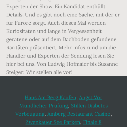
Experten der Show. Ein Kandidat enthüllt
Details. Und es gibt noch eine Sache, mit der er
für Furore sorgt. Auch dieses Mal werden
Kuriositäten und lange in Vergessenheit
geratene oder auf dem Dachboden gefundene
Raritäten präsentiert. Mehr Infos rund um die
Händler und Experten der Sendung lesen Sie
hier bei uns. Von Ludwig Hofmaier bis Susanne
Steiger: Wir stellen alle vor!
Haus Am Berg Kaufen
,
Angst Vor
Mündlicher Prüfung
,
Stillen Diabetes
Vorbeugung
,
Amberg Restaurant Casino
,
Zwenkauer See Parken
,
Finale 8