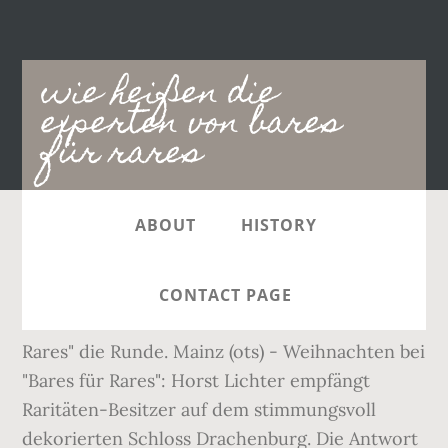
Main
wie heißen die
navigation
experten von bares
für rares
ABOUT
HISTORY
Ein Kult-Händler der ZDF-Antiquitätensendung
„Bares für Rares“ (ZDF) steigt aus. Immer
CONTACT PAGE
wieder machen Fake-Gerüchte über "Bares für
Rares" die Runde. Mainz (ots) - Weihnachten bei
"Bares für Rares": Horst Lichter empfängt
Raritäten-Besitzer auf dem stimmungsvoll
dekorierten Schloss Drachenburg. Die Antwort