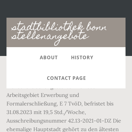
Main
stadtbibliothek bonn
navigation
stellenangebote
ABOUT
HISTORY
Jobs in Bonn Jobs und Unternehmen in Bonn.
CONTACT PAGE
Bibliotheksfachangestellte*r für das
Arbeitsgebiet Erwerbung und
Formalerschließung, E 7 TvöD, befristet bis
31.08.2023 mit 19,5 Std./Woche,
Ausschreibungsnummer 42.13-2021-01-DZ Die
ehemalige Hauptstadt gehört zu den ältesten