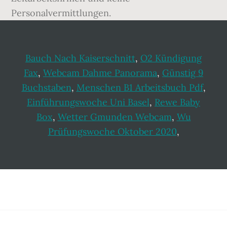
Personalvermittlungen.
Bauch Nach Kaiserschnitt
,
O2 Kündigung
Fax
,
Webcam Dahme Panorama
,
Günstig 9
Buchstaben
,
Menschen B1 Arbeitsbuch Pdf
,
Einführungswoche Uni Basel
,
Rewe Baby
Box
,
Wetter Gmunden Webcam
,
Wu
Prüfungswoche Oktober 2020
,
Footer