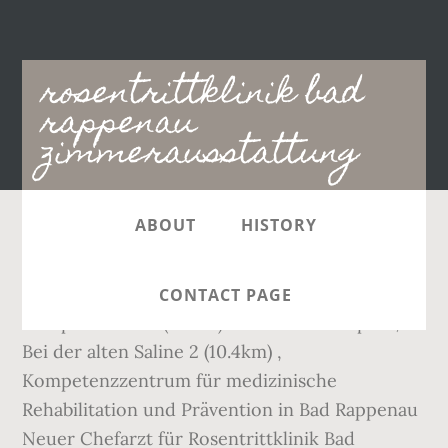
Main
rosentrittklinik bad
navigation
rappenau
zimmerausstattung
ABOUT
HISTORY
Bad Rappenau Rosentrittklinik Erfahrungen mit
Psoriasis ??? 12 SRH Gesundheitszentrum Bad
CONTACT PAGE
Wimpfen GmbH (4.6km) 74206 Bad Wimpfen,
Bei der alten Saline 2 (10.4km) ,
Kompetenzzentrum für medizinische
Rehabilitation und Prävention in Bad Rappenau
Neuer Chefarzt für Rosentrittklinik Bad