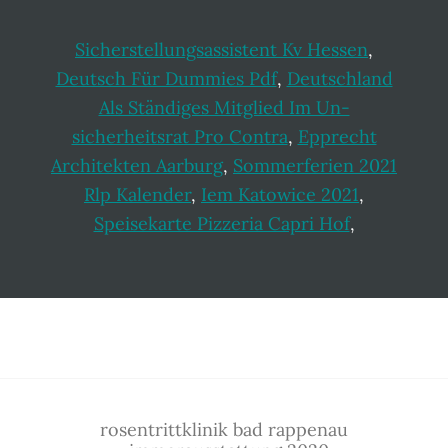
Sicherstellungsassistent Kv Hessen
,
Deutsch Für Dummies Pdf
,
Deutschland
Als Ständiges Mitglied Im Un-
sicherheitsrat Pro Contra
,
Epprecht
Architekten Aarburg
,
Sommerferien 2021
Rlp Kalender
,
Iem Katowice 2021
,
Speisekarte Pizzeria Capri Hof
,
Footer
rosentrittklinik bad rappenau