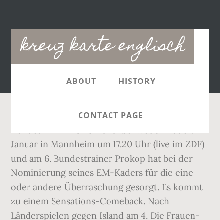
Main
kreuz karte englisch
navigation
ABOUT
HISTORY
CONTACT PAGE
Handball EHF EURO 2020: Schweden Kader.
Januar in Mannheim um 17.20 Uhr (live im ZDF)
und am 6. Bundestrainer Prokop hat bei der
Nominierung seines EM-Kaders für die eine
oder andere Überraschung gesorgt. Es kommt
zu einem Sensations-Comeback. Nach
Länderspielen gegen Island am 4. Die Frauen-