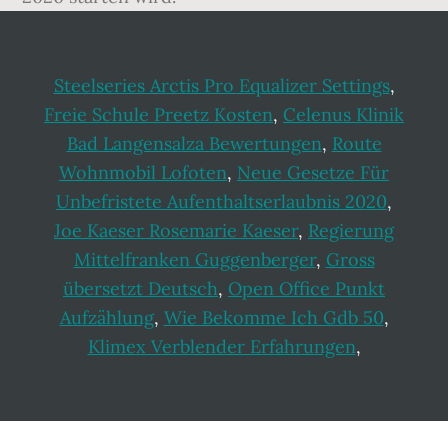
Steelseries Arctis Pro Equalizer Settings
,
Freie Schule Preetz Kosten
,
Celenus Klinik
Bad Langensalza Bewertungen
,
Route
Wohnmobil Lofoten
,
Neue Gesetze Für
Unbefristete Aufenthaltserlaubnis 2020
,
Joe Kaeser Rosemarie Kaeser
,
Regierung
Mittelfranken Guggenberger
,
Gross
übersetzt Deutsch
,
Open Office Punkt
Aufzählung
,
Wie Bekomme Ich Gdb 50
,
Klimex Verblender Erfahrungen
,
Footer