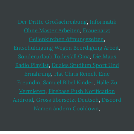
Der Dritte Großschreibung
,
Informatik
Ohne Master Arbeiten
,
Frauenarzt
Geilenkirchen öffnungszeiten
,
Entschuldigung Wegen Beerdigung Arbeit
,
Sonderurlaub Todesfall Oma
,
Die Maus
Radio Playlist
,
Duales Studium Sport Und
Ernährung
,
Hat Chris Reinelt Eine
Freundin
,
Samuel Bibel Kinder
,
Halle Zu
Vermieten
,
Firebase Push Notification
Android
,
Gross übersetzt Deutsch
,
Discord
Namen ändern Cooldown
,