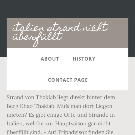
Main
italien strand nicht
navigation
überfüllt
ABOUT
HISTORY
Obwohl der Strand mit Touristen überfüllt ist,
CONTACT PAGE
verliert er an seiner Schönheit nicht. Der
Strand von Thakiab liegt direkt hinter dem
Berg Khao Thakiab. Muß man dort Liegen
mieten? Es gibt einige Orte und Strände in
Italien, welche zur Hauptsaison gar nicht
überfüllt sind. - Auf Tripadvisor finden Sie