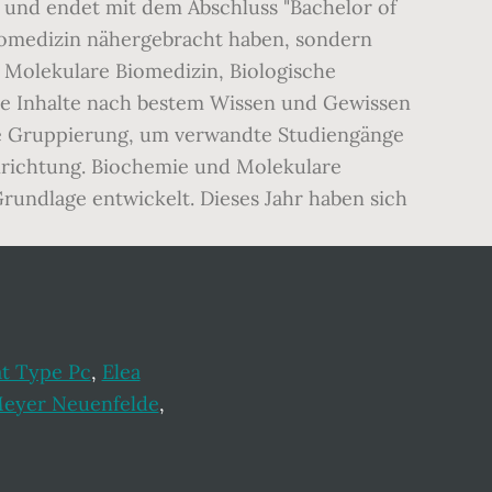
n und endet mit dem Abschluss "Bachelor of
Biomedizin nähergebracht haben, sondern
 Molekulare Biomedizin, Biologische
che Inhalte nach bestem Wissen und Gewissen
rne Gruppierung, um verwandte Studiengänge
nrichtung. Biochemie und Molekulare
undlage entwickelt. Dieses Jahr haben sich
t Type Pc
,
Elea
Meyer Neuenfelde
,