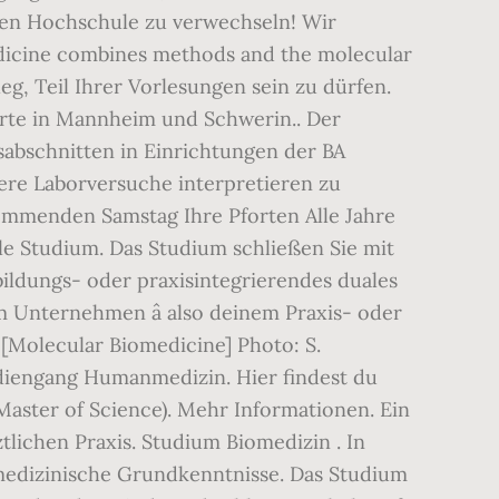
igen Hochschule zu verwechseln! Wir
edicine combines methods and the molecular
eg, Teil Ihrer Vorlesungen sein zu dürfen.
orte in Mannheim und Schwerin.. Der
sabschnitten in Einrichtungen der BA
ere Laborversuche interpretieren zu
kommenden Samstag Ihre Pforten Alle Jahre
le Studium. Das Studium schließen Sie mit
sbildungs- oder praxisintegrierendes duales
 Unternehmen â also deinem Praxis- oder
 [Molecular Biomedicine] Photo: S.
udiengang Humanmedizin. Hier findest du
aster of Science). Mehr Informationen. Ein
lichen Praxis. Studium Biomedizin . In
medizinische Grundkenntnisse. Das Studium