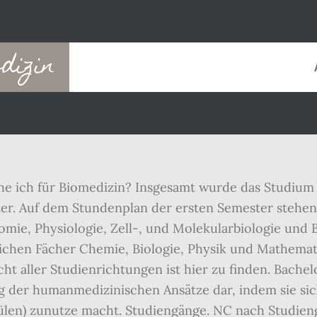
dizin
 ich für Biomedizin? Insgesamt wurde das Studium b
er. Auf dem Stundenplan der ersten Semester stehen 
omie, Physiologie, Zell-, und Molekularbiologie und
lichen Fächer Chemie, Biologie, Physik und Mathemat
ht aller Studienrichtungen ist hier zu finden. Bachel
ng der humanmedizinischen Ansätze dar, indem sie si
ülen) zunutze macht. Studiengänge. NC nach Studie