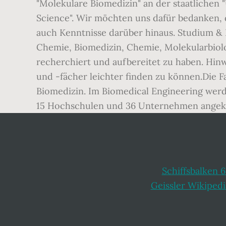
"Molekulare Biomedizin" an der staatlichen 
Science". Wir möchten uns dafür bedanken, 
auch Kenntnisse darüber hinaus. Studium & 
Chemie, Biomedizin, Chemie, Molekularbiolo
recherchiert und aufbereitet zu haben. Hin
und -fächer leichter finden zu können.Die 
Biomedizin. Im Biomedical Engineering werd
15 Hochschulen und 36 Unternehmen angekün
Schiffsbalken 
Geissler Wikipedi