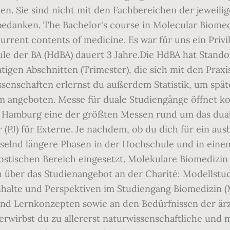
hen. Sie sind nicht mit den Fachbereichen der jeweil
 bedanken. The Bachelor's course in Molecular Biom
urrent contents of medicine. Es war für uns ein Privil
le der BA (HdBA) dauert 3 Jahre.Die HdBA hat Stand
gen Abschnitten (Trimester), die sich mit den Praxi
senschaften erlernst du außerdem Statistik, um spät
um angeboten. Messe für duale Studiengänge öffnet 
 in Hamburg eine der größten Messen rund um das dua
hr (PJ) für Externe. Je nachdem, ob du dich für ein au
selnd längere Phasen in der Hochschule und in einem
nostischen Bereich eingesetzt. Molekulare Biomedizin
h über das Studienangebot an der Charité: Modellst
nhalte und Perspektiven im Studiengang Biomedizin (M
nd Lernkonzepten sowie an den Bedürfnissen der ärzt
wirbst du zu allererst naturwissenschaftliche und 