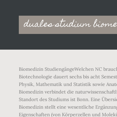
Main
duales studium biome
navigation
Biomedizin StudiengängeWelchen NC brauche
Biotechnologie dauert sechs bis acht Semest
Physik, Mathematik und Statistik sowie Anat
Biomedizin verbindet die naturwissenschaft
Standort des Studiums ist Bonn. Eine Übersic
Biomedizin stellt eine wesentliche Ergänzu
Eigenschaften (von Körperzellen und Molek