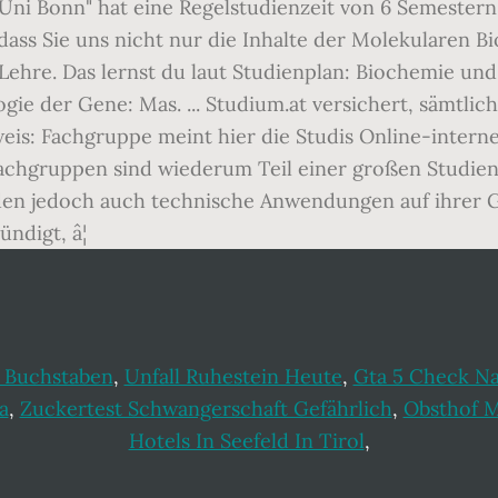
"Uni Bonn" hat eine Regelstudienzeit von 6 Semester
dass Sie uns nicht nur die Inhalte der Molekularen 
Lehre. Das lernst du laut Studienplan: Biochemie und
gie der Gene: Mas. ... Studium.at versichert, sämtli
weis: Fachgruppe meint hier die Studis Online-inte
Fachgruppen sind wiederum Teil einer großen Studie
en jedoch auch technische Anwendungen auf ihrer Gr
digt, â¦
6 Buchstaben
,
Unfall Ruhestein Heute
,
Gta 5 Check Na
a
,
Zuckertest Schwangerschaft Gefährlich
,
Obsthof 
Hotels In Seefeld In Tirol
,