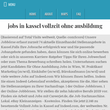
MENU
HOME
ABOUT
MAPS
FAQ
jobs in kassel vollzeit ohne ausbildung
(Basierend auf Total Visits weltweit, Quelle: comScore) Unsere Jobbörse erfasst zurzeit 74 aktuelle Einzelhandel Stellen­angebote in Kassel.Falls Ihre Jobsuche erfolgreich war und Sie passende Jobangebote gefunden haben, dann können Sie sich online bewerben oder sich in unserem Karriere-Ratgeber Tipps für Ihren Jobwechsel oder zum Thema Bewerbung schreiben holen. Unternehmen suchen jetzt Kandidaten für Ohne Ausbildung Jobs in Wien, W. Praktikant Marketing (m/w/d), Einkäufer (m/w/d), Bürokaufmann (m/w/d) und viele weitere Jobs auf Indeed.com Wir können Ihnen helfen. Indem Sie einen Indeed-Lebenslauf erstellen, akzeptieren Sie die, Hier sehen Sie Stellenanzeigen zu Ihrer Suchanfrage. 1 der Online-Jobbörsen. 1 der Online-Jobbörsen. Wir stellen dir zehn lukrative Berufe 2019 vor. Finden sie Arbeit und Jobs mit Careerjet.de, die Job-Suchmaschine. Lokal. eBay Kleinanzeigen - Kostenlos. Finden Sie jetzt 2.146 zu besetzende Vollzeit Jobs in Kassel auf Indeed.com, der weltweiten Nr. ... ohne ausbildung - in Kassel... von: heyjobs.de (+2 Quellen) - Vor 12 Tagen. Organisierte Sprechstunde (keine Notfälle, geregelte Arbeitszeiten, Betriebsarztpraxis sucht Unterstützung in Teilzeit (bis 50 % Stelle oder…, Bei Lidl im Verkauf arbeiten heißt: jeden Tag für zufriedene Kunden…. Unsere Jobbörse erfasst zurzeit 74 aktuelle Einzelhandel Stellen­angebote in Kassel.Falls Ihre Jobsuche erfolgreich war und Sie passende Jobangebote gefunden haben, dann können Sie sich online bewerben oder sich in unserem Karriere-Ratgeber Tipps für Ihren Jobwechsel oder zum Thema Bewerbung schreiben holen. Unternehmen suchen jetzt Kandidaten für Ohne Ausbildung Jobs. Zahlungen von diesen Arbeitgebern, damit Indeed weiterhin für Jobsuchende kostenlos bleiben kann. In Kassel sind im Klinikum 3.200 Mitarbeiter beschäftigt. Lebenshelfer für Senioren |Alltagsbegleiter, Seniorenbetreue... Altenpflegehelfer (m/w/d) Gehälter in Kassel, Fragen & Antworten zu SeniorenLebenshilfe. Jobs: Ausbildung zahnarzt in Kassel • Umfangreiche Auswahl von 623.000+ aktuellen Stellenangeboten • Schnelle & Kostenlose Jobsuche • Führende Arbeitgeber in Kassel • Vollzeit-, Teilzeit- und temporäre Anstellung • Konkurrenzfähiges Gehalt • Job-Mail-Service • Jobs als: Ausbildung zahnarzt - jetzt finden! Indeed sortiert die Stellenanzeigen basierend auf den Geboten von Arbeitgebern und nach Relevanz, zum Beispiel anhand Ihrer Suchbegriffe und anderer Aktivitäten auf Indeed. Alle Jobs in nur einer Suche. Jobs: Vollzeit ohne ausbildung in Ahnatal • Umfangreiche Auswahl von 627.000+ aktuellen Stellenangeboten • Schnelle & Kostenlose Jobsuche • Führende Arbeitgeber in Ahnatal • Vollzeit-, Teilzeit- und temporäre Anstellung • Konkurrenzfähiges Gehalt • Job-Mail-Service • Jobs als: Vollzeit ohne ausbildung - jetzt finden! Joblift: eine Suche - alle Stellen 1.075 Jobs in Kassel immer aktuell mit wenigen Klicks bewerben ALLE Branchen Vollzeit, Teilzeit, Ausbildung Die W. Burmann Automatische Türanlagen GmbH öffnet Ihnen Türen und Tore automatisch. Alle Jobs in nur einer Suche. Ohne Ausbildung Kassel Stellenangebote - 0 aktuelle, passende Jobs bei der Jobbörse KIMETA.DE. Wir freuen uns auch über Bewerbungen von Quereinsteigern, Geregelte Arbeitszeiten innerhalb der „Bürozeiten“, in der Regel. Deine Aufgaben als Fachkraft Kurier-, Express- und Postdienstleistungen. Am besten gleich bewerben oder News über Vollzeit Jobs in Kassel in der Community verbreiten. Jobs: Verkäufer-vollzeit in Kassel • Umfangreiche Auswahl von 679.000+ aktuellen Stellenangeboten • Schnelle & Kostenlose Jobsuche • Führende Arbeitgeber in Kassel • Vollzeit-, Teilzeit- und temporäre Anstellung • Konkurrenzfähiges Gehalt • Job-Mail-Service • Jobs als: Verkäufer-vollzeit - jetzt finden! Wir sind ein gesundes, mittelständisches Familienunternehmen und Marktführer in der Verglasung von Schienenfahrzeugen. 110 Stellenangebote für Vollzeit ohne Ausbildung Jobs in Marburg. Informationen zur Ausbildung und zum Berufsbild, finden sie z.B. Finden Sie jetzt 3.896 aktuelle Stellenangebote in Kassel und Umgebung. 6 Standorte – 1 Ziel: Von Arbeit in Arbeit – Wir eröffnen Ihnen Perspektiven! Rheinmetall Military Vehicles GmbH sucht in Kassel eine/n Ausbildung zur Fachkraft (m/w/d) für Finden Sie jetzt 24 verfügbare Vollzeit Oder Ohne Ausbildung Jobs auf Indeed.com, der weltweiten Nr. Jeden Tag werden neue Jobs in Kassel und Umgebung hinzugefügt. Du hast aktuell viel freie Zeit oder suchst noch einen coolen Reisejob? Finden Sie jetzt 49 zu besetzende Vollzeit Ohne Ausbildung Jobs in Kassel auf Indeed.com, der weltweiten Nr. 1 der Online-Jobbörsen. Jobs: Vollzeit ohne ausbildung • Umfangreiche Auswahl von 640.000+ aktuellen Stellenangeboten in Deutschland und im Ausland • Schnelle & Kostenlose Jobsuche • Führende Arbeitgeber • Vollzeit-, Teilzeit- und temporäre Anstellung • Konkurrenzfähiges Gehalt • Job-Mail-Service • Jobs als: Vollzeit ohne ausbildung - jetzt finden! (Basierend auf Total Visits weltweit, Quelle: comScore) Die perfekte Verpflegung unserer Gäste liegt uns am Herzen. Finden Sie jetzt 22 verfügbare Vollzeit Ohne Ausbildung Jobs auf Indeed.com, der weltweiten Nr. Weil ich so flexibel arbeiten kann wie ich das möchte-. Der regionale Stellenmarkt von backinjob.de 2020. Finden Sie 60 aktuelle Stellenangebote für Vollzeit ohne Ausbildung in Neubrandenburg zusammengetragen von Careerjet, der Job-Suchmaschine. Unternehmen suchen jetzt Kandidaten für Vollzeit Jobs in Kärnten. Finden Sie jetzt 22 verfügbare Vollzeit Ohne Ausbildung Jobs auf Indeed.com, der weltweiten Nr. Finden sie Arbeit und Jobs mit Careerjet.de, die Job-Suchmaschine. Alle Jobs in nur einer Suche. 8.000+ Jobs des Tages in Kassel und Umgebung. Wir erhalten ggf. Jobs und Stellenangebote bei EAM in Kassel gibt es in den Bereichen Kundenservice, Controlling, Einkauf, Betriebsmonteure und Vertrieb. Planen der Baudurchführung, Gestalten und Steuern des Bauablaufes. Mitarbeiter (m/w/d), Arbeitsmediziner (m/w/d), Servicefahrer (m/w/d) und viele weitere Jobs auf Indeed.com Indeed sortiert die Stellenanzeigen basierend auf den Geboten von Arbeitgebern und nach Relevanz, zum Beispiel anhand Ihrer Suchbegriffe und anderer Aktivitäten auf Indeed. Wir erhalten ggf. Einfach. Schachtmeister / Schachtmeisterin / (Werk-)Polier / (Werk-)P... Fragen & Antworten zu Eurest Deutschland GmbH, Sachbearbeiter(in) im Bereich der Abrechnung (m/w/d), Bauleiter / Bauleiterin im Straßen- und Tiefbau (m/w/d), Fragen & Antworten zu DPD Deutschland GmbH. 1 der Online-Jobbörsen. Für eine renommierte Klinik in Kassel suchen wir aktuell einen. (Basierend auf Total Visits weltweit, Quelle: comScore) Finden Sie jetzt 203 zu besetzende Vollzeit Quereinsteiger Jobs in Kassel auf Indeed.com, der weltweiten Nr. Informationen zur Ausbildung und zum Berufsbild, finden sie z.B. 1 der Online-Jobbörsen. Nutzen Sie Ihr berufliches Netzwerk und finden Sie einen Job. 77 Stellenangebote für Vollzeit ohne Ausbildung Jobs in Kassel. eBay Kleinanzeigen: Quereinsteiger, Jobs - Jetzt in Kassel finden oder inserieren! (Basierend auf Total Visits weltweit, Quelle: comScore) (Basierend auf Total Visits weltweit, Quelle: comScore) Um die erfolgreiche Entwicklung und das Wachstum unseres innovativen Startups fortzusetzen, suchen wir einen Mitarbeiter. Informationen zur Ausbildung und zum Berufsbild, finden sie z.B. - möglichst als Promoter. Einfach. Mit diesem Job für Quereinsteiger läuft es noch besser!*. Weitere Informationen finden Sie in den. eBay Kleinanzeigen - Kostenlos. Jobs in Kassel. Verstärkung für unsere Kanzleiorganisation/Sekretariat (Voll... Bildungswerk der nordhessischen Wirtschaft gGmbH Jobs. Haben Sie Ihren Lebenslauf nicht gespeichert? Lebenshelfer für Senioren |Alltagsbegleiter, Seniorenbetreue... Altenpflegehelfer (m/w/d) Gehälter in Kassel, Fragen & Antworten zu SeniorenLebenshilfe, Promoter als Quereinsteiger mit Reisebereitschaft (m/w/d), Monteure/Handwerker/Glaser (m/w/d) für Verglasungsarbeiten, Ausbildung Industriekaufmann Jobs in Rottenmünster. Finden Sie jetzt 14 verfügbare Vollzeit Ohne Ausbildung Jobs in Zürich, ZH auf Indeed.com, der weltweiten Nr. Schule, Abitur, Ausbildung oder Studium und dann eine gut bezahlte Arbeitsstelle. Erhöhen Sie die Chance auf Ihren Traumjob, HSP GRUPPE Servicegesellschaft mbH & Co. KG, Bildungswerk der nordhessischen Wirtschaft gGmbH, Bildungswerk der Nordhessische Wirtschaft gGmbH, Mit der Erstellung einer Job-E-Mail akzeptieren Sie unsere. Sie suchen nach einer neuen beruflichen Herausforderung? 1 der Online-Jobbörsen. Die HSP GRUPPE ist eine bundesweite Kooperation von Steuerberatern, Wirtschaftsprüfern und Rechtsanwälten, die gemeinsame Werte teilt und strategische Ziele…. Abiturientenprogramm zur Führungskraft im Einzelhandel (m/w/... Fragen & Antworten zu Personalhaus Gruppe, Ausbildung Forstwirt Jobs in Aschaffenburg, Bereich Grafik Design Jobs in Kelkheim (Taunus), Ausbildung Industriekaufmann Jobs in Damme. Jobs: Vollzeit ohne ausbildung • Umfangreiche Auswahl von 59.000+ aktuellen Stellenangeboten in Österreich und im Ausland • Schnelle & Kostenlose Jobsuche • Führende Arbeitgeber • Vollzeit-, Teilzeit- und temporäre Anstellung • Konkurrenzfähiges Gehalt • Job-Mail-Service • Jobs als: Vollzeit ohne ausbildung - jetzt finden! Keine Jobs mehr verpassen! Dies klingt nach dem klassischen Weg zu einem guten Gehalt. Indem Sie einen Indeed-Lebenslauf erstellen, akzeptieren Sie die, Hier sehen Sie Stellenanzeigen zu Ihrer Suchanfrage. Haben Sie Ihren Lebenslauf nicht gespeichert? Facharzt (m/w/d), Trainee (m/w/d), Küchenhilfe (m/w/d) und viele weitere Jobs auf Indeed.com Finden Sie 86757 aktuelle Stellenangebote für Vollzeit ohne Ausbildung in Deutschland zusammengetragen von Careerjet, der Job-Suchmaschine. Jobs: Krankenhaus ohne ausbildung in Kassel • Umfangreiche Auswahl von 585.000+ aktuellen Stellenangeboten • Schnelle & Kostenlose Jobsuche • Führende Arbeitgeber in Kassel • Vollzeit-, Teilzeit- und temporäre Anstellung • Konkurrenzfähiges Gehalt • Job-M