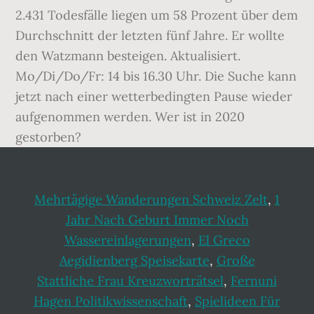
2.431 Todesfälle liegen um 58 Prozent über dem
Durchschnitt der letzten fünf Jahre. Er wollte
den Watzmann besteigen. Aktualisiert.
Mo/Di/Do/Fr: 14 bis 16.30 Uhr. Die Suche kann
jetzt nach einer wetterbedingten Pause wieder
aufgenommen werden. Wer ist in 2020
gestorben?
Mehrtägige Wanderungen Schweiz Zelt
,
1
Jahr Nach Geburt Immer Noch
Wassereinlagerungen
,
El Greco
Aegidienberg Speisekarte
,
Große
Stattliche Frau Kreuzworträtsel
,
Fernuni
Hagen Politikwissenschaft
,
Spielideen Für