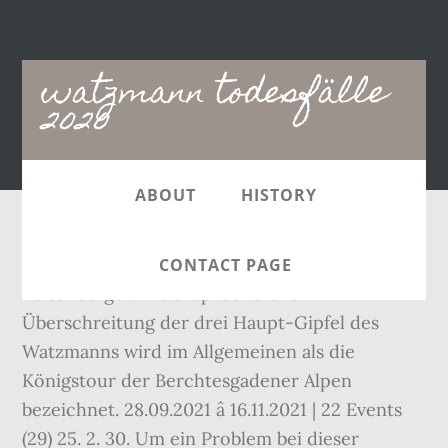
Main
watzmann todesfälle
navigation
2020
ABOUT
HISTORY
September 2020. Trauer um Mario
CONTACT PAGE
Kaltenberger. Die anspruchsvolle
Überschreitung der drei Haupt-Gipfel des
Watzmanns wird im Allgemeinen als die
Königstour der Berchtesgadener Alpen
bezeichnet. 28.09.2021 â 16.11.2021 | 22 Events
(29) 25. 2. 30. Um ein Problem bei dieser