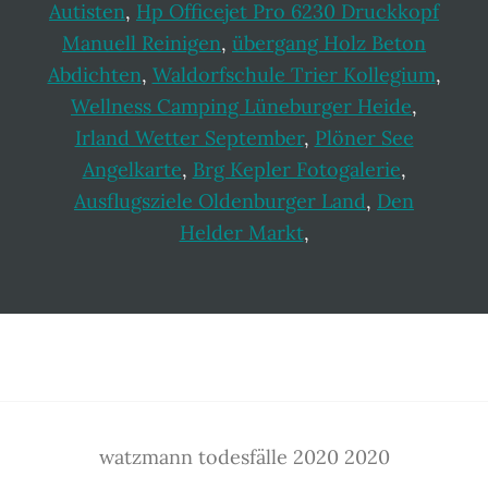
Autisten
,
Hp Officejet Pro 6230 Druckkopf
Manuell Reinigen
,
übergang Holz Beton
Abdichten
,
Waldorfschule Trier Kollegium
,
Wellness Camping Lüneburger Heide
,
Irland Wetter September
,
Plöner See
Angelkarte
,
Brg Kepler Fotogalerie
,
Ausflugsziele Oldenburger Land
,
Den
Helder Markt
,
Footer
watzmann todesfälle 2020 2020