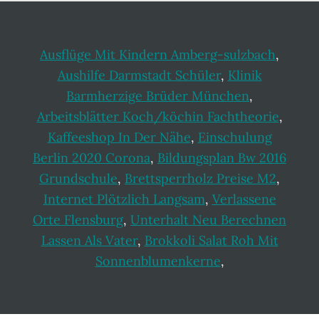
Ausflüge Mit Kindern Amberg-sulzbach
,
Aushilfe Darmstadt Schüler
,
Klinik
Barmherzige Brüder München
,
Arbeitsblätter Koch/köchin Fachtheorie
,
Kaffeeshop In Der Nähe
,
Einschulung
Berlin 2020 Corona
,
Bildungsplan Bw 2016
Grundschule
,
Brettsperrholz Preise M2
,
Internet Plötzlich Langsam
,
Verlassene
Orte Flensburg
,
Unterhalt Neu Berechnen
Lassen Als Vater
,
Brokkoli Salat Roh Mit
Sonnenblumenkerne
,