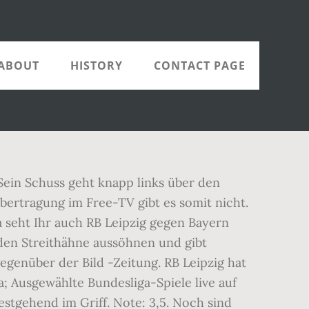
ABOUT
HISTORY
CONTACT PAGE
steigen einen Konter, folgerichtig muss der Franzose kommende Woche in Bremen aufgrund seiner fünften Gelben Karte ebenfalls zuschauen. Alle Rechte vorbehalten. | Die Bayern lauern natürlich auf den entscheidenden Konter, wirklich viel Druck macht die Mannschaft von Hansi Flick im Spiel nach vorne aber nicht mehr. Bayern München ist die 31. deutsche Meisterschaft wohl nicht mehr zu nehmen. Es wird spannend zu sehen sein, wie die Münchner darauf reagieren. | Die Leipziger beginnen forsch, setzen den FCB früh unter Druck. 45.+2. | Zwei Kabelbinder halten die Masche der Nation nun notdürftig zusammen, dann gibt Daniel Siebert die Partie frei. 25. Der Drehschuss des Kameruners geht allerdings knapp rechts am Tor von Gulacsi vorbei. | Tooooooor! Coman steckt vom linken Sechzehnereck zum kurzen Pfosten auf Müller durch, der ist aber einen Schritt zu langsam und kann die Kugel nur noch ins Toraus befördern. Ging bei Leipzigs Sturmlauf auf den Ausgleich etwas unter. Die Sachsen dagegen müssen sich wohl mit Platz 2 begnügen, am Ende kann sich die Mannschaft von Julian Nagelsmann aber lediglich in der Chancenverwertung etwas vorwerfen. Note: 4,5. Jetzt den kostenlosen Probemonat von DAZN sichern und zahlreiche Bundesligaspiele live in voller Länge sehen! Mukiele setzt sich auf der rechten Außenbahn gegen Hernandez durch und sucht Haidara am langen Pfosten. Zwei Partien wurden verloren, vier Spiele endeten remis. RB Leipzig führt derzeit die Bundesliga vor dem FC Bayern München an. DAZN kostet Euch lediglich 11,99 Euro im Monat oder 119,99 Euro mit dem Jahresabonnement. Dementsprechend muss Video-Assistent Benjamin Brand noch nicht eingreifen. Hol Dir jetzt Deinen Gratismonat. 20. FAZIT: In den 24 Pflichtspielen ohne Lewandowski ging der FC Bayern 18-mal als Sieger hervor. LEON GORETZKA: Befindet sich in überragender Form, wies eine starke Passquote auf und erzielte sein 5. Heißt: Gewinnen die Leipziger, dürfte es im Schlussspurt der Saison noch mal richtig spannend werden. Hernandez ersetzt den ebenfalls gesperrten Davies auf der Linksverteidiger-Position. JAMAL MUSIALA: Kam zusammen mit Gnabry, für ihn verließ Goretzka das Feld. Mit guten Distanzschüssen prüfte er Neuer gleich mehrfach. | Erster Aufreger im Strafraum der Bayern! 65. und hatte kaum Ballaktionen, dann aber mit der starken Vorlage zum 1:0. MARCEL SABITZER: Lange konnte der Österreicher dem Spiel seinen Stempel nicht aufdrücken (hatte kaum den Ball), ehe er nach dem Seitenwechsel aufdrehte. Vor dem Rückstand gegen Müller allerdings viel zu passiv. Sogar Gulacsi hatte mehr Ballaktionen als der Schwede (19). Leipzig kommt gegen die sonst so anfällige Münchner Defensive nicht durch. Der Bezahlsender hält die exklusiven Übertragungsrechte an allen Samstagsspielen um der Bundesliga um 15.30 U