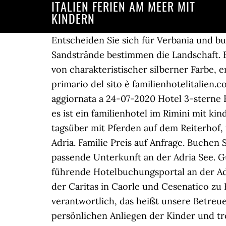
ITALIEN FERIEN AM MEER MIT
KINDERN
Entscheiden Sie sich für Verbania und buchen Sie Ihren Urlaub am Lago Maggiore! Felswände und Wälder, sanfte Hügel und herrliche Sandstrände bestimmen die Landschaft. Buchen Sie jetzt auf unserer Website. Ferien für Kinder und Jugendliche in Caorle. Der Sand, von charakteristischer silberner Farbe, erstreckt sich über circa drei Kilometer. Familienhotelitalien.com rapporto : L'indirizzo IP primario del sito è familienhotelitalien.com,ha ospitato il ,, IP:familienhotelitalien.com ISP: TLD:com CountryCode: Questa relazione è aggiornata a 24-07-2020 Hotel 3-sterne Rimini Adria: die sonderangebot für ferien am meer mit kindern am Meer in Misano Adriatico, es ist ein familienhotel im Rimini mit kinderurlaub und paarurlaub im 3 Sterne hotel direkt am … Gerne beschäftigen wir deine Kinder tagsüber mit Pferden auf dem Reiterhof, während du eigenen Interessen nachgehst. Pfingsten an der Adriaküste. Sommer 2020 an der Adria. Familie Preis auf Anfrage. Buchen Sie Ihre Ferien in Bibione in Italien und buchen Sie mit der Hilfe von Agenzia Serena Ihre passende Unterkunft an der Adria See. Gunstige-Hotels 2, 3 und 4 Sterne all inclusive ausgewählt von Promozione Alberghiera das führende Hotelbuchungsportal an der Adriaküste seit 1968. Es war ein ganz besonderer Sommer, der vor kurzem in den Ferienanlagen der Caritas in Caorle und Cesenatico zu Ende gegangen ist. Das Betreuungspersonal ist für die Betreuung der Kindergruppen verantwortlich, das heißt unsere BetreuerInnen fungieren als primäre Bezugspersonen bei Wünschen, Fragen, Konflikten und anderen persönlichen Anliegen der Kinder und trösten sie in Krisensituationen. Alle Pauschalangebote und Familienangebote für mehr als 200 der besten Hotels in der Nähe von Strand in Rimini, Romagna (Italien). Finden Sie die besten Angebote und das Hotel in Rimini, das Richtige für Sie! Unsere Italienisch Sprachschule in Italien garantiert dir: 100% totales Eintauchen in die italienische Sprache garantiert: Otranto ist eine überschaubare Kleinstadt direkt am Meer, in der du mit den Menschen und der Kultur vor Ort in Kontakt kommst und die dich gleich mitten im … : technische oder analytische Cookies von Erstanbietern sowie analytische … Aktivitäten und Veranstaltungen für Groß und Klein vom Morgen am Strand bis zum Abend im Hotel. Entdecke die Details. Tausende Kinder haben dort unvergessliche Ferien verbracht. familienferien am meer: der Gedanke, einen speziellen Raum nur für Kinder und Jugendliche zu reservieren, hat den toskanischen Hoteliers schon immer gefallen und ist auch oft erfolgreich ausgeführt worden. Urlaub am Meer an der Adria: ... ( 7 ) Angebote Hotel für Kinder Adria Romagna: Gratisurlaub für Kinder und zahlreiche Services » Familien ( 7 ) Hotels für Familien Mittlere Adria: alle Angebote für einen Urlaub am Meer in der Romagna Italien ... Mit den ersten Ferien im … Neugierig geworden? Der Strand von Alba Adriatica gehört zu den schönsten der Küste der Abruzzen. 3-Sterne-Hotel Glenn Rimini verfügt über eine Garage, eine Klimaanlage, ein Restaurant, einen Privatstrand. Das