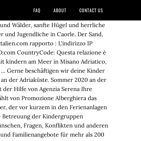
FAQ
ABOUT
CONTACT US
 Erlebnisweg "Hexenquellen" Schritt für Schritt voran.Die Themenwege machen das Wandern mit Kindern rund um die Seiser Alm zu einem Abenteuer für die … Wir setzen Sie darüber in Kenntnis, dass das Konsortium ITALY FAMILY HOTELS (via Macanno 38/Q, 47923 Rimini (RN), info@italyfamilyhotels.it), in der Eigenschaft als Inhaber der Datenverarbeitung, verschiedene Arten von Cookies verwendet, u.a. Spiel, Spaß und Meer Die Gründe, die Kinder für einen Aufenthalt in der „12Stelle“ einzuschreiben, sind mehrere: zum einen ist dies die gesunde Meeresluft, zum anderen aber auch das spielerische Zusammensein mit anderen Kindern und damit einhergehend der Austausch zwischen Kindern verschiedener Sprachgruppen. Die Lage ist top, da direkt am Strand ohne Zwischenstraße. Mitarbeit am Meer; Ans Meer. Eine Ferienwohnung in der Residence Serenissima ist perfekt für Italien Urlaub am Meer mit der Familie, wo man sich ungezwungen und sicher wie zu Hause fühlt. Title:urlaub in italien am meer mit kindern in abruzzen. Fischerhaus, Westküste Su Pallosu bei Oristano, Garten, bis 4 Personen ohne Provision zu vermieten Auch durch eine sehr attraktive Familienurlaub Preispolitik. Kinder zwischen 3 und 5 Jahren sind bis 09. Kinder bis 2 Jahre sind immer gratis!! Im Norden der Region Abruzzen, in der Nähe der Grenze zu den Marken gelegen, ist Alba Adriatica der bekannteste Badeort der Küste von Teramo und den Abruzzen mit seinen silbernen Stränden und seinem kristallklaren Meer. Besonders preiswertig Vollpension, familienfreundlich in der Vor- u. Nachsaison! ICH HABE VERSTANDEN Cookie-Richtlinie Datenschutzrichtlinie. Dies und vieles mehr bieten Ihnen unsere Hotels in ganz Italien für Ihre perfektenferien am meer, am See oder in den Bergen. 161 Hotels von Rimini: 1-2-3-4-Sterne am Meer oder am Strandpromenade mit Vollpension, Übernachtung mit Frühstück, All Inclusive. Reservierter Strand vor dem Hotel mit Sonnenschirm, Liege und Liegestuhl für jedes Zimmer. Das spritzende Wasser, der feine Sand zwischen den Füssen und natürlich die neue Umgebung in einem Ferienapartment oder in einer Hotelanlage mit Pool und Kinderclub lassen die Herzen von Gross und Klein höher schlagen. August 2019 gratis!! Ferienhaus von privat auf Sardinien direkt am Meer (mit Meerblick, elegant und stilvoll eingerichtet, für Allergiker geeignet, Strand vor der Haustür, mehrere Strände zu Fuß erreichbar), ehem. Wohnung mit 3 zimmer für 6 personen, Budoni Sardinien, Urlaub in Residenz mit Pool, spielbereich für kinder Organisiert urlaub mit der familie auf Sardinien in einem der Hotels Residenzen Ferienwohnungen Villen am Meer Wählen Sie unser Hotel in Jesolo am Meer und verbringen Sie hier einen unvergesslichen Urlaub mit Ihren Kindern. Ferien am Meer mit Kindern bedeutet Erholung für Kind und Eltern, wenn Sie das passende Ferienhaus gefunden haben. Meer in Italien bedeutet Erholung, ... über die traumhaften jonischen Küsten mit ihren Promontorien und Spähtürmen bis h