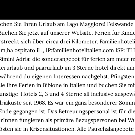
 Resort in der Toskana befindet sich direkt am Meer und nur wenige Kilometer nördlich von Castiglione Della Pescaia. Entdecken Sie die Leistungen für Kinder in Castagneto Carducci. Mit 24 qm ist das Beta die ideale Ferien-Unterkunft für eine Familie oder eine Gruppe von Freunden von 4+1 Personen. Günstig Urlaub mit Kindern am Meer … Das ... aber auf jeden Fall eine intensive, spannende und bereichernde Zeit am Meer zu erleben, mit vielen neuen Bekanntschaften und jede Menge Spaß! Feriendörfer haben den grossen Vorteil, dass sie den gewohnten Service eines Hotels (von der Verpflegung bis zur Reinigung) beanspruchen können ohne dabei die Freiheiten der eigenen „vier-Wände" zu verlieren. Und für Kinder Ferien auf dem Bauernhof, Meer, alte Bergwerke, Ritterburgen, Vergnügungsparks. Alle Klimatisierte Zimmer mit Balkon zum Meer (oder seitlich), Wifi, Minibar, Badezimmer mit Duschkabine, Tresor. Juli und ab 20. Das Beta Mobilheim bietet viel Platz und Detailverliebtheit, mit allem was eine unvergesslicher Urlaub verlangt. Außergewöhnlicher Urlaub am Meer in Mai 2021. Italien, Adriatische Küste: am Riviera Romagnola, in Riccione liegen wir direkt am Meer. Glenn ist ein hotel an der Adria Italien Rimini. Unbedingt all inclusive bestellen, dann kekommt man so viel ... um Rimini zu besuchen und die warmen Tage des Endes des Frühlings am Meer zu verbringen. Großer Swimmingpool (Größe 16x8) mit Sonnenliegen und Whirlpool für bis zu 20 Personen. Alles für die Kleinen: Der Campingplatz Etruria ist der Campingplatz in der Toskana am Meer für Kinder mit einem Spielplatz. Kontaktiere uns für Vorschläge abseits der klassischen Routen. BetreuerIn im Feriendorf "Josef Ferrari" zu sein ist eine vielseitige Aufgabe! ... Besondere Ostern 2021 in Riccione direkt am Meer: Feiern Sie mit Ihrer ganzen Familie. Ferien am toskanischen meer: Die Toskana ist nicht nur für Ihre Kunst und Kultur berühmt, sie bietet ihren erholungssuchenden Besuchern auch eins der saubersten Meere Italiens, mit Stränden für jedes Alter und jeden Geldbeutel. Fuer einen besonderen Urlaub im Zeichen der Gesundheit und der Erholung bietet Bibione nun mit seinem neuen Thermalzentrum, direkt am Meer. ... "Einer der schönsten Urlaube" Familiäres Ambiente, mit sehr freundlichem und hilfsbereitem Personal. Pfingsten 2020 All Inclusive im Juni in Rimini im Angebot! Die Abruzzen werden die grüne Region Europas genannt. Aber nicht nur unsere Wohnungen sind perfekt für Familien im Urlaub in Bibione, sondern auch unsere zahlreichen Dienstleistungen, die für Ausgelassenheit und Spaß garantieren! Urlaub in Rimini Angebot Pfingsten am Meer familienfreundliche Hotel Rimini Italien! Das Hotel Tassoni liegt direkt an der Strandpromenade von Alba Adriatica und nur wenige Meter vom Strand entfernt. Camping mit Kindern am Meer in Italien, in einer schönen natürlichen Umgebung. Das ist kein Zufall, denn mehr als ein Drittel ihrer Oberfläche steht unter Naturschutz. Bären und Gämsen sind hier zu Hause. ... Es gibt zahlreiche Gründe warum Sie Ihren Italien Urlaub im Mai mit Kindern, in Rimini verbringen sollten: Die Adriaküste in Rimini ist für einen Strandurlaub im Mai genau die richtige Wahl. Inmitten der großartigen Küstenregion der Maremma und umgeben von einem atemberaubenden Pinienwald, bietet Ihnen unser Resort 155 lichtdurchflutete Zimmer und 182 gemütliche Ferienwohnungen und Ferienhäuser an einem wunderbaren Privatstrand. Gönnen Sie sich einen erholsamen und kulinarisch Urlaub in Rimini im Juli ️☀️️ Ein elegantes 3-Sterne-Hotel nahe dem Meer ☀️☀️ Italien Adria Urlaub am Meer im Juli mit Kindern Sommer 2021 Bozen – Es war ein ganz besonderer Sommer, der vor kurzem in den Ferienanlagen der Caritas in Caorle und Cesenatico zu Ende gegangen ist. Kinder lieben die Ferienregion Seiser Alm, denn hier wird das Wandern und Spazieren zum Erlebnis.Wandern mit Kindern auf der Seiser Alm führt zu den Plätzen der Schlernhexen und auf die Spuren der Ritter.Barfuß geht es auf dem